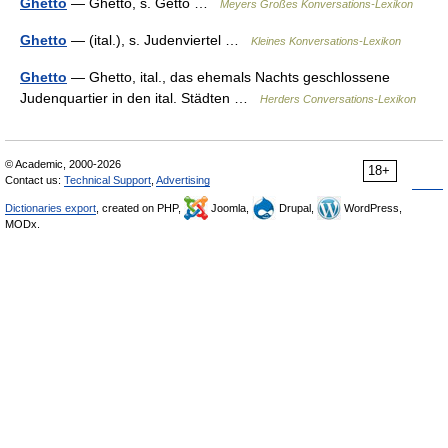
Ghetto
— Ghetto, s. Getto …
Meyers Großes Konversations-Lexikon
Ghetto
— (ital.), s. Judenviertel …
Kleines Konversations-Lexikon
Ghetto
— Ghetto, ital., das ehemals Nachts geschlossene
Judenquartier in den ital. Städten …
Herders Conversations-Lexikon
© Academic, 2000-2026
18+
Contact us:
Technical Support
,
Advertising
Dictionaries export
, created on PHP,
Joomla,
Drupal,
WordPress,
MODx.